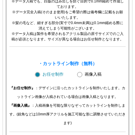
※データ入稿でも、白版のはみ出しを防ぐ目的で0.1mm縮めて作成し
ております。
※データ完全入稿(そのまま使用)をご希望の際は備考欄に記載をお願
いいたします。
※髪の毛など、細すぎる部分(実寸で0.4mm未満)は0.1mm縮める際に
消えてしまう可能性がございます。
※データ入稿は製作を希望されるアクリル製品の原寸サイズでのご入
稿が必須となります。サイズが異なる場合はお任せ制作となります。
・カットライン制作（無料）
お任せ制作
画像入稿
『お任せ制作』
：デザインに沿ったカットラインを制作いたします。カ
ットライン画像が入稿されている場合は画像入稿となります。
『画像入稿』
：入稿画像を可能な限りなぞってカットラインを制作しま
す。(鋭角などは10mm厚アクリルを施工可能な形に調整させていただき
ます)