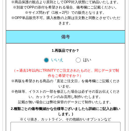
※商品保護の観点より原則としてOPP封入状態にて納品いたします。
※別途でOPPの添付を希望される場合、備考欄にご記載ください。
※サイズ問わず《1枚＝2円》での販売となります。
※OPP単品販売不可。購入枚数の上限は注文数と同数とさせていただ
きます。
備考
1.再版品ですか？
いいえ
はい
（＝過去1年以内にTRINITYでご注文されたものと、同じデータで制
作をご希望ですか？）
※再版を希望される商品の「直近ご注文日」を備考欄にご記載くださ
いませ。
※色味等、イラストの一部を修正した場合は必ずその旨お伝えくださ
い。カットラインのみ流用し制作いたします。
記載が無い場合には弊社保管のデータにて制作いたします。
2.種類ごとの備考欄(細かな仕様等ございましたら詳細にご記入お願い
します。)
※くり抜き、カットライン、その他細かいオプションなど