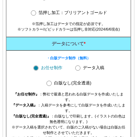
箔押し加工：ブリリアントゴールド
※箔押し加工はデータでの指定が必須です。
※ソフトカラー/ビビッドカラーは箔押し非対応(2024/6/6現在)
データについて
*
・白版データ制作（無料）
お任せ制作
データ入稿
白版なし(完全透過)
『お任せ制作』
：弊社で最適と思われる白版データを作成いたしま
す。
『データ入稿』
：入稿データを参考にして白版データを作成いたしま
す。
『白版なし(完全透過)』
：白版なしで印刷します。(イラストの白色は
無色透明になります。)
※データ入稿を選択されていて、白版のご入稿がない場合は白版お任
せ制作とさせていただきます。