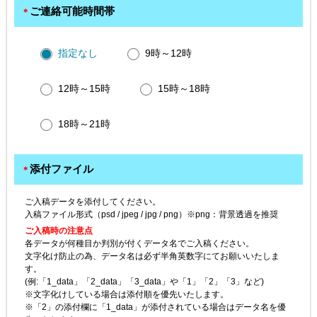
ご連絡可能時間帯
＊
指定なし
9時～12時
12時～15時
15時～18時
18時～21時
添付ファイル
＊
ご入稿データを添付してください。
入稿ファイル形式（psd / jpeg / jpg / png）※png：背景透過を推奨
ご入稿時の注意点
各データが何種目か判別が付くデータ名でご入稿ください。
文字化け防止の為、データ名は必ず半角英数字にてお願いいたしま
す。
(例:「1_data」「2_data」「3_data」や「1」「2」「3」など)
※文字化けしている場合は添付順を優先いたします。
※「2」の添付欄に「1_data」が添付されている場合はデータ名を優