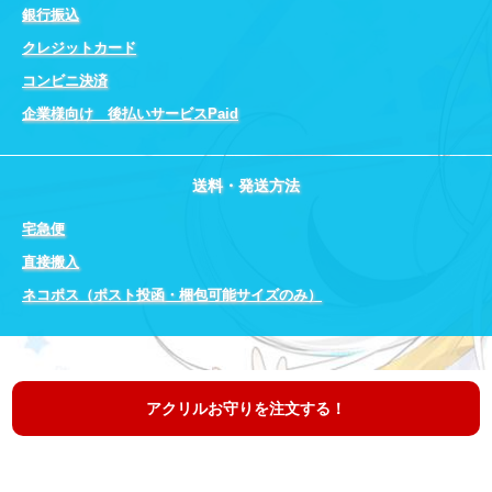
銀行振込
クレジットカード
コンビニ決済
企業様向け 後払いサービスPaid
送料・発送方法
宅急便
直接搬入
ネコポス（ポスト投函・梱包可能サイズのみ）
アクリルお守りを注文する！