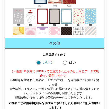
その他
1.再版品ですか？
いいえ
はい
（＝過去1年以内にTRINITYでご注文されたものと、同じデータで制
作をご希望ですか？）
※再版を希望される商品の「直近ご注文日」を備考欄にご記載くださ
いませ。
※色味等、イラストの一部を修正した場合は必ずその旨お伝えくださ
い。カットラインのみ流用し制作いたします。
記載が無い場合には弊社保管のデータにて制作いたします。
2.種類ごとの備考欄(細かな仕様等ございましたら詳細にご記入お願い
します。)