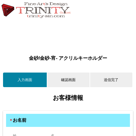
金砂/金砂-宵- アクリルキーホルダー
入力画面
確認画面
送信完了
お客様情報
お名前
＊