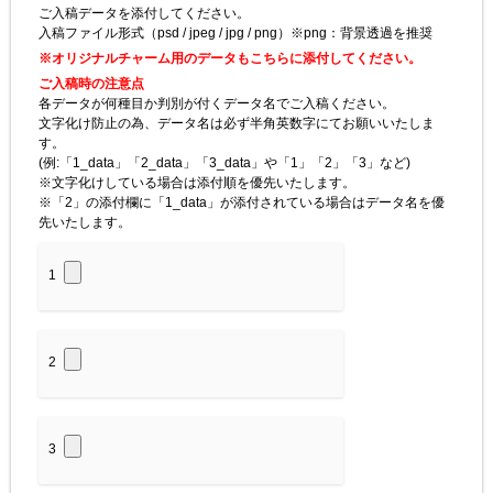
ご入稿データを添付してください。
入稿ファイル形式（psd / jpeg / jpg / png）※png：背景透過を推奨
※オリジナルチャーム用のデータもこちらに添付してください。
ご入稿時の注意点
各データが何種目か判別が付くデータ名でご入稿ください。
文字化け防止の為、データ名は必ず半角英数字にてお願いいたしま
す。
(例:「1_data」「2_data」「3_data」や「1」「2」「3」など)
※文字化けしている場合は添付順を優先いたします。
※「2」の添付欄に「1_data」が添付されている場合はデータ名を優
先いたします。
1
2
3