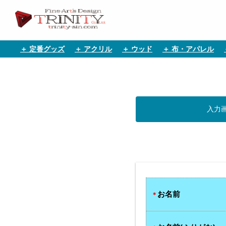
＋ 定番グッズ
＋ アクリル
＋ ウッド
＋ 布・アパレル
入力
お名前
＊