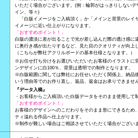
いただく場合がございます。(例：輪郭がはっきりしないデ
イン、等々)
「白版イメージをご入稿頂く」か「メインと背景のレイ
イメージに近い仕上がりになります。
「おすすめポイント！」
白版の濃淡に差が出ることで光が差し込んだ際の透け感に
に奥行き感が出たりするなど、見た目のクオリティが向上
（こちらが弊社アクリルボードの基本仕様となります。）
※お任せ打ち分けをお選びいただいたお客様のイラストに
ンデザインに白100％、背景は透明での制作となります。
※白版範囲に関しては弊社にお任せいただく関係上、納品
いう理由等でのお作り直し、返品、返金はお承りできませ
『データ入稿』
・お客様からご入稿頂いた白版データをそのまま使用して
「おすすめポイント！」
お客様のデザインへのこだわりをそのまま形にできるため
ティ溢れる作品へ仕上がります。
※制作が難しい場合はご相談させていただく場合がござい