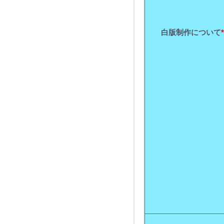
白版制作について
*