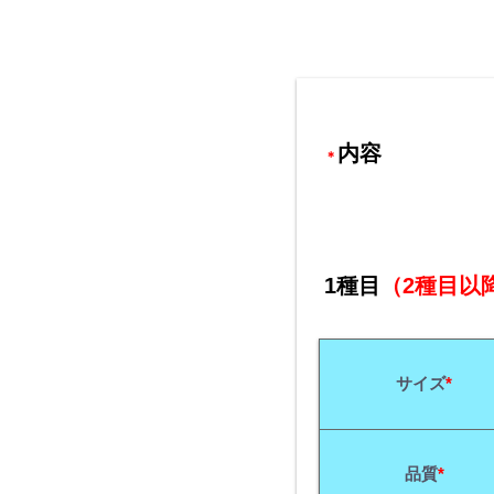
内容
＊
1種目
（2種目以
サイズ
*
品質
*