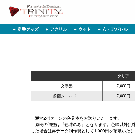
＋ 定番グッズ
＋ アクリル
＋ ウッド
＋ 布・アパレル
クリア
文字盤
7,000円
前面シールド
7,000円
・通常2パターンの色見本をお送りいたします。
・原稿の調整は『色味のみ』となります。色味以外(形状
した場合は再データ制作費として1,000円を頂戴いた