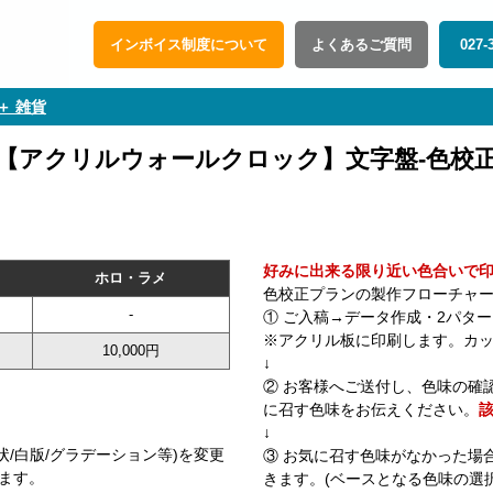
インボイス制度について
よくあるご質問
027-
＋ 雑貨
【アクリルウォールクロック】文字盤-色校
好みに出来る限り近い色合いで
ホロ・ラメ
色校正プランの製作フローチャ
-
① ご入稿→データ作成・2パタ
※アクリル板に印刷します。カ
10,000円
↓
② お客様へご送付し、色味の確
に召す色味をお伝えください。
↓
/白版/グラデーション等)を変更
③ お気に召す色味がなかった場
します。
きます。(ベースとなる色味の選