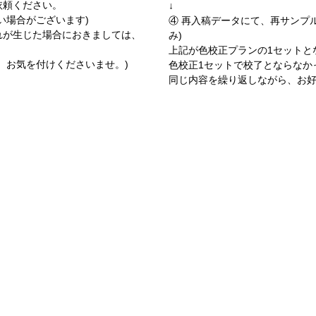
依頼ください。
↓
い場合がございます)
④ 再入稿データにて、再サンプ
れが生じた場合におきましては、
み)
上記が色校正プランの1セットと
。お気を付けくださいませ。)
色校正1セットで校了とならなか
同じ内容を繰り返しながら、お