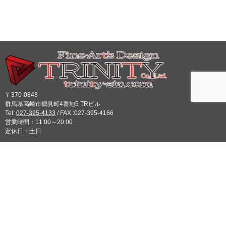
〒370-0848
群馬県高崎市鶴見町4番地5 TRビル
Tel:
027-395-4133
/ FAX :027-395-4166
営業時間：11:00～20:00
定休日：土日
利用規約
/
著作権について
/
送料・配送について
/
直接搬入について
/
お支払い
について
/
よくあるご質問
/
会社案内
/
お問い合わせ
/
プライバシーポリシー
/
特定商取引に関する法律に基づく表記
© 2026 株式会社トリニティ