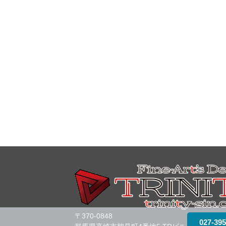
〒370-0848
027-395