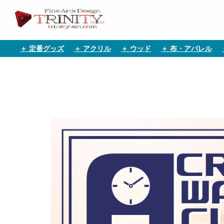
＋ 定番グッズ
＋ アクリル
＋ ウッド
＋ 布・アパレル