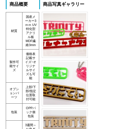
商品概要
商品写真ギャラリー
国産メ
ーカー3
ｍｍ UV
特化型
材質
アクリ
ル板
MDF繊
維3mm
価格表
記載サ
製作可
イズ~オ
能サイ
リジナ
ズ
ルサイ
ズも可
能
上部/下
オプシ
部/指定
ョンパ
位置取
ーツ
付可能
OPPパ
包装
ック個
包装
3週間～
お急ぎ