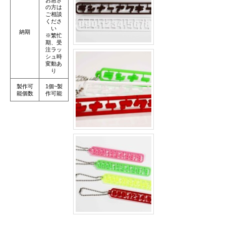
の方は
ご相談
くださ
い
納期
※繁忙
期、受
注ラッ
シュ時
変動あ
り
製作可
1個~製
能個数
作可能