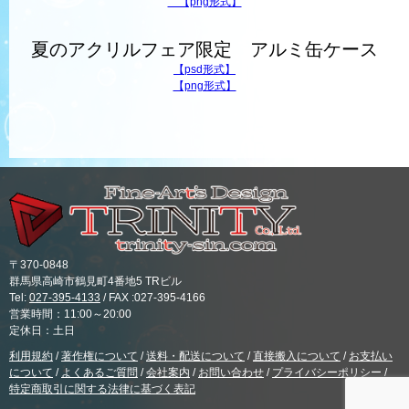
【png形式】
夏のアクリルフェア限定 アルミ缶ケース
【psd形式】
【png形式】
〒370-0848
群馬県高崎市鶴見町4番地5 TRビル
Tel:
027-395-4133
/ FAX :027-395-4166
営業時間：11:00～20:00
定休日：土日
利用規約
/
著作権について
/
送料・配送について
/
直接搬入について
/
お支払い
について
/
よくあるご質問
/
会社案内
/
お問い合わせ
/
プライバシーポリシー
/
特定商取引に関する法律に基づく表記