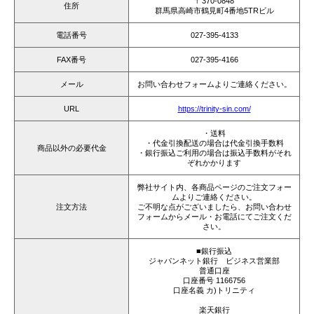
〒370-0848
住所
群馬県高崎市鶴見町4番地5TRビル
電話番号
027-395-4133
FAX番号
027-395-4166
メール
お問い合わせフォームよりご連絡ください。
URL
https://trinity-sin.com/
・送料
・代金引換配送の場合は代金引換手数料
商品以外の必要代金
・銀行振込ご利用の場合は振込手数料がそれ
ぞれかかります
弊社サイト内、各商品ページのご注文フォー
ムよりご連絡ください。
注文方法
ご不明な点がございましたら、お問い合わせ
フォームからメール・お電話にてご注文くだ
さい。
■銀行振込
ジャパンネット銀行 ビジネス営業部
普通口座
口座番号 1166756
口座名義 カ)トリニティ
楽天銀行