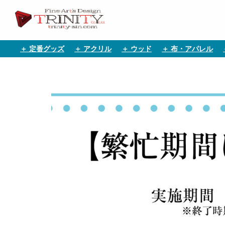
＋ 定番グッズ
＋ アクリル
＋ ウッド
＋ 布・アパレル